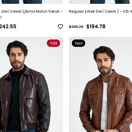
k Deri̇ Ceket Çikma Muton Yakali –
Reguler Erkek Deri̇ Ceket ) – E15-
1
242.55
$194.78
$285.28
%32
Yeni
Ürün