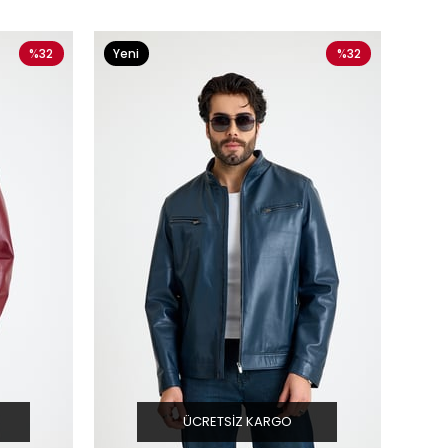
%32
Yeni
%32
Ürün
ÜCRETSIZ KARGO