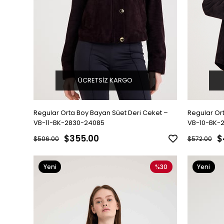
ÜCRETSIZ KARGO
Regular Orta Boy Bayan Süet Deri Ceket –
Regular Or
VB-11-BK-2830-24085
VB-10-BK-
$355.00
$
$506.00
$572.00
Yeni
%30
Yeni
Ürün
Ürün