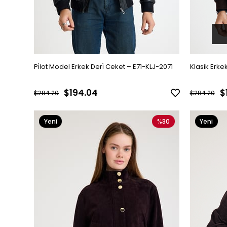
Pi̇lot Model Erkek Deri̇ Ceket – E71-KLJ-2071
Klasik Erke
$194.04
$
$284.20
$284.20
Yeni
%30
Yeni
Ürün
Ürün