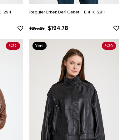
K-2911
Reguler Erkek Deri̇ Ceket – E14-K-2911
$194.78
$285.28
%32
Yeni
%30
Ürün