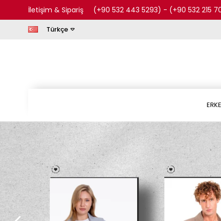
İletişim & Sipariş
(+90 532 443 5293)
-
(+90 532 215 7
Türkçe
ERK