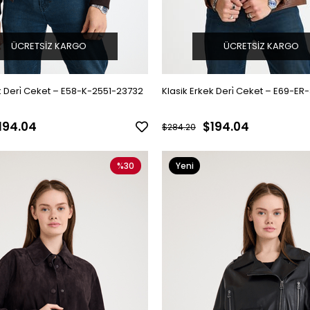
ÜCRETSIZ KARGO
ÜCRETSIZ KARGO
k Deri̇ Ceket – E58-K-2551-23732
Klasik Erkek Deri̇ Ceket – E
194.04
$194.04
$284.20
%30
Yeni
Ürün