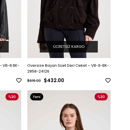
ÜCRETSIZ KARGO
 – VB-8 BK-
Oversize Bayan Süet Deri Ceket – VB-9-BK-
2858-24126
$432.00
$616.00
%30
Yeni
%30
Ürün