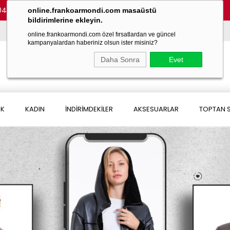
048)
online.frankoarmondi.com masaüstü
bildirimlerine ekleyin.
online.frankoarmondi.com özel fırsatlardan ve güncel
kampanyalardan haberiniz olsun ister misiniz?
Daha Sonra
Evet
EK
KADIN
İNDİRİMDEKİLER
AKSESUARLAR
TOPTAN S