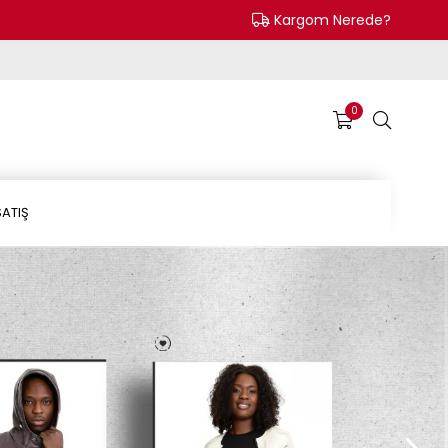
Kargom Nerede?
0
ATIŞ