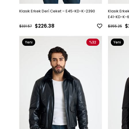
Klasik Erkek Deri̇ Ceket – E45-KD-K-2390
Klasik Erke
E41-KD-K-6
$226.38
$
$331.57
$355.25
Yeni
%32
Yeni
Ürün
Ürün