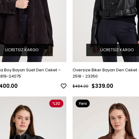
ÜCRETSIZ KARGO
ÜCRETSIZ KARGO
ta Boy Bayan Süet Deri Ceket –
Oversize Biker Bayan Deri Ceket
2819-24075
2518 - 23350
400.00
$339.00
$484.00
%30
Yeni
Ürün