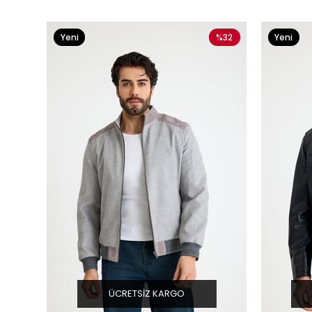
Yeni
%32
Yeni
Ürün
Ürün
ÜCRETSIZ KARGO