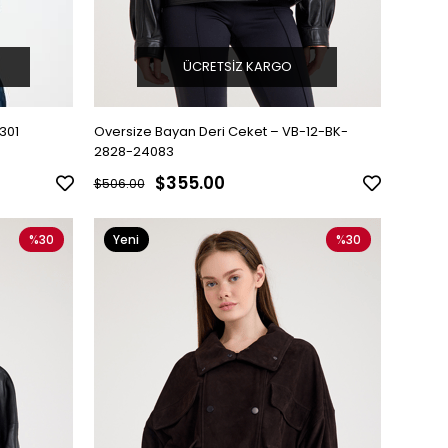
ÜCRETSIZ KARGO
69-ER-301
Oversize Bayan Deri Ceket – VB-12-BK-
2828-24083
$355.00
$506.00
%30
Yeni
%30
Ürün