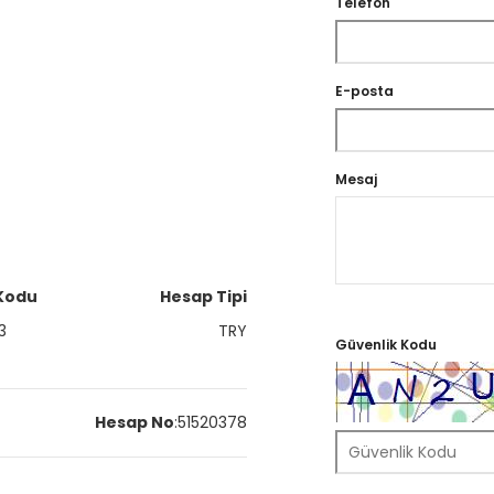
Telefon
E-posta
Mesaj
Kodu
Hesap Tipi
3
TRY
Güvenlik Kodu
Hesap No
:
51520378