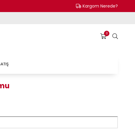
Kargom Nerede?
0
ATIŞ
rmu