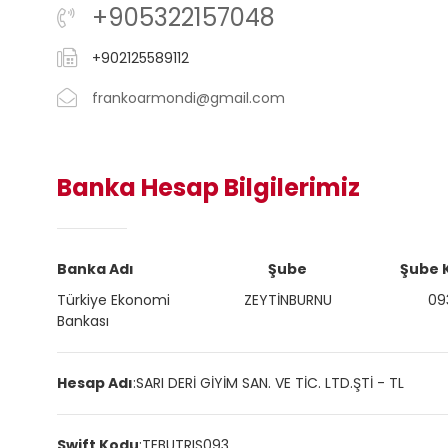
+905322157048
+902125589112
frankoarmondi@gmail.com
Banka Hesap Bilgilerimiz
Banka Adı
Şube
Şube 
Türkiye Ekonomi
ZEYTİNBURNU
09
Bankası
Hesap Adı
:
SARI DERİ GİYİM SAN. VE TİC. LTD.ŞTİ - TL
Swift Kodu
:
TEBUTRIS093