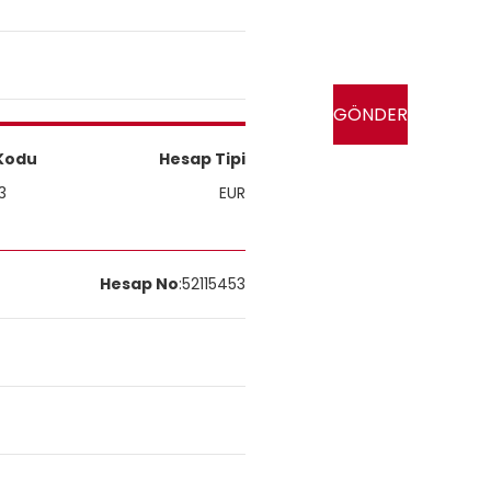
Kodu
Hesap Tipi
3
EUR
Hesap No
:
52115453