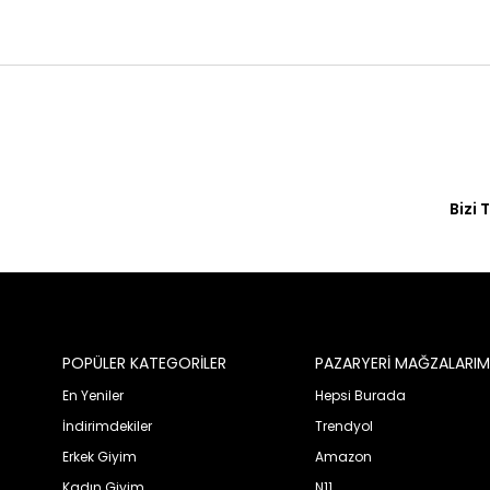
Bizi 
© 2020 Franko Armondi- Tüm hakları saklıdır.
POPÜLER KATEGORİLER
PAZARYERİ MAĞZALARIM
En Yeniler
Hepsi Burada
İndirimdekiler
Trendyol
Erkek Giyim
Amazon
Kadın Giyim
N11