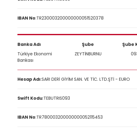
IBAN No
:
TR230003200000000051520378
Banka Adı
Şube
Şube 
Türkiye Ekonomi
ZEYTİNBURNU
09
Bankası
Hesap Adı
:
SARI DERİ GİYİM SAN. VE TİC. LTD.ŞTİ - EURO
Swift Kodu
:
TEBUTRIS093
IBAN No
:
TR780003200000000052115453