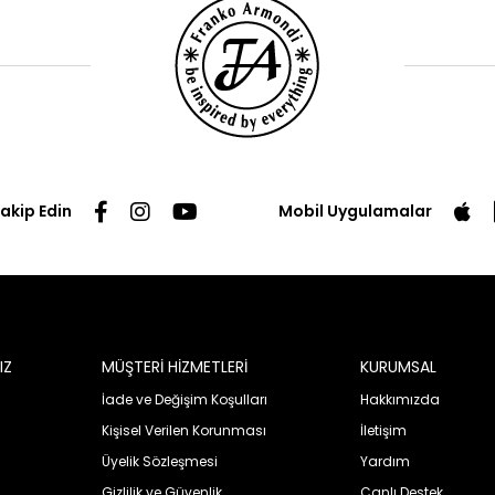
Takip Edin
Mobil Uygulamalar
IZ
MÜŞTERİ HİZMETLERİ
KURUMSAL
İade ve Değişim Koşulları
Hakkımızda
Kişisel Verilen Korunması
İletişim
Üyelik Sözleşmesi
Yardım
Gizlilik ve Güvenlik
Canlı Destek