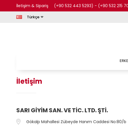
İletişim & Sipariş
(+90 532 443 5293)
-
(+90 532 215 7
Türkçe
ERK
İletişim
SARI GİYİM SAN. VE TİC. LTD. ŞTİ.
Gökalp Mahallesi Zübeyde Hanım Caddesi No:80/b