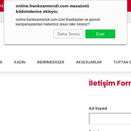
048)
online.frankoarmondi.com masaüstü
bildirimlerine ekleyin.
online.frankoarmondi.com özel fırsatlardan ve güncel
kampanyalardan haberiniz olsun ister misiniz?
Daha Sonra
Evet
EK
KADIN
İNDİRİMDEKİLER
AKSESUARLAR
TOPTAN S
İletişim Fo
Ad Soyad