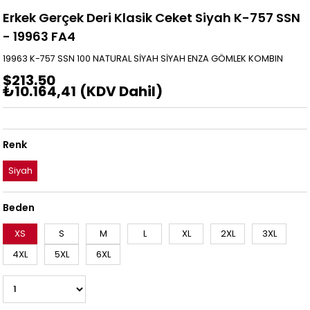
Erkek Gerçek Deri Klasik Ceket Siyah K-757 SSN
- 19963 FA4
19963 K-757 SSN 100 NATURAL SİYAH SİYAH ENZA GÖMLEK KOMBIN
$213.50
₺10.164,41
(KDV Dahil)
Renk
Siyah
Beden
XS
S
M
L
XL
2XL
3XL
4XL
5XL
6XL