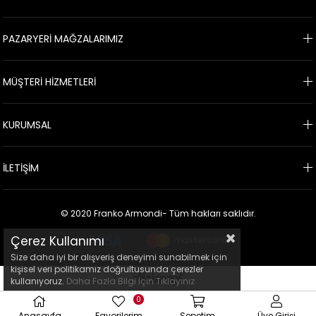
PAZARYERİ MAĞZALARIMIZ
MÜŞTERİ HİZMETLERİ
KURUMSAL
İLETİŞİM
© 2020 Franko Armondi- Tüm hakları saklıdır.
Çerez Kullanımı
Size daha iyi bir alışveriş deneyimi sunabilmek için
kişisel veri politikamız doğrultusunda çerezler
kullanıyoruz.
Daha Fazla Bilgi İçin Tıklayınız
0
Anasayfa
Favorilerim
Sepetim
Üye Girişi