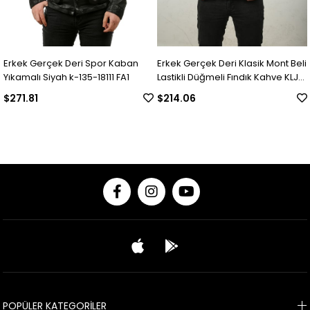
Erkek Gerçek Deri Spor Kaban
Erkek Gerçek Deri Klasik Mont Beli
E
Yıkamalı Siyah k-135-18111 FA1
Lastikli Düğmeli Fındık Kahve KLJ-
915-18151 FA1
$271.81
$214.06
$
© 2020 Franko Armondi- Tüm hakları saklıdır.
POPÜLER KATEGORİLER