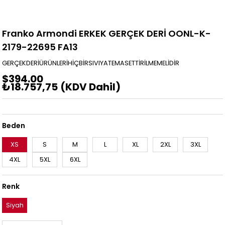
Franko Armondi ERKEK GERÇEK DERİ OONL-K-
2179-22695 FA13
GERÇEKDERİÜRÜNLERİHİÇBİRSIVIYATEMASETTİRİLMEMELİDİR
$394.00
₺18.757,75
(KDV Dahil)
Beden
XS
S
M
L
XL
2XL
3XL
4XL
5XL
6XL
Renk
Siyah