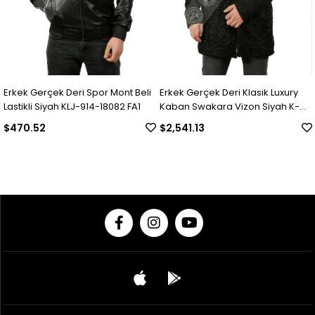
Erkek Gerçek Deri Spor Mont Beli
Erkek Gerçek Deri Klasik Luxury
Lastikli Siyah KLJ-914-18082 FA1
Kaban Swakara Vizon Siyah K-
1023-18480 FA1
$470.52
$2,541.13
© 2020 Franko Armondi- Tüm hakları saklıdır.