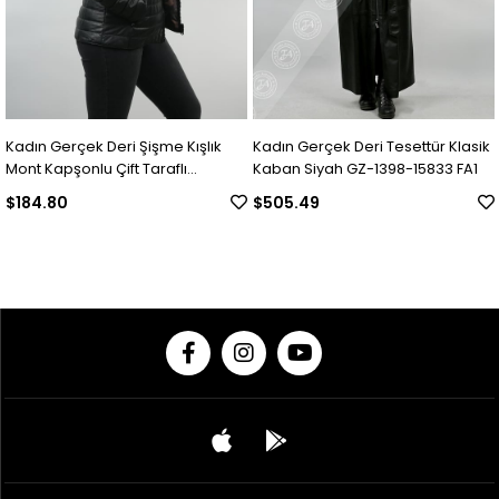
Kadın Gerçek Deri Şişme Kışlık
Kadın Gerçek Deri Tesettür Klasik
Mont Kapşonlu Çift Taraflı
Kaban Siyah GZ-1398-15833 FA1
Kamuflaj Siyah bk-387 çt-15481
$184.80
$505.49
FA1
© 2020 Franko Armondi- Tüm hakları saklıdır.