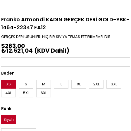
Franko Armondi KADIN GERÇEK DERİ GOLD-YBK-
1464-22347 FA12
GERÇEK DERİ ÜRÜNLERİ HİÇ BİR SIVIYA TEMAS ETTİRİLMEMELİDİR
$263.00
₺12.521,04
(KDV Dahil)
Beden
XS
S
M
L
XL
2XL
3XL
4XL
5XL
6XL
Renk
Siyah