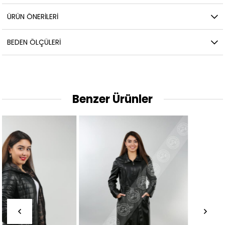
ÜRÜN ÖNERILERI
BEDEN ÖLÇÜLERI
Benzer Ürünler
%