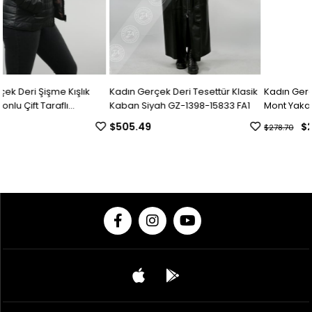
k
Kadın Gerçek Deri Tesettür Klasik
Kadın Gerçek Deri Biker Spor
Kaban Siyah GZ-1398-15833 FA1
Mont Yaka Detaylı Siyah BK-4
15994 FA1
$505.49
$201.96
$278.70
© 2020 Franko Armondi- Tüm hakları saklıdır.