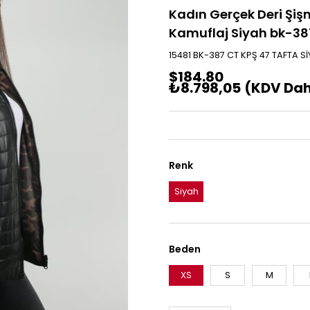
Kadın Gerçek Deri Şişm
Kamuflaj Siyah bk-387
15481 BK-387 CT KPŞ 47 TAFTA S
$184.80
₺8.798,05
(KDV Dah
Renk
Siyah
Beden
XS
S
M