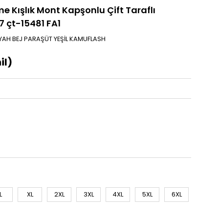
e Kışlık Mont Kapşonlu Çift Taraflı
 çt-15481 FA1
İYAH BEJ PARAŞÜT YEŞİL KAMUFLASH
il)
L
XL
2XL
3XL
4XL
5XL
6XL