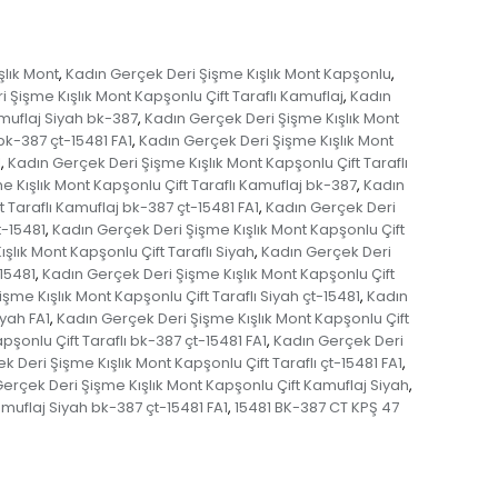
şlık Mont
Kadın Gerçek Deri Şişme Kışlık Mont Kapşonlu
,
,
 Şişme Kışlık Mont Kapşonlu Çift Taraflı Kamuflaj
Kadın
,
amuflaj Siyah bk-387
Kadın Gerçek Deri Şişme Kışlık Mont
,
bk-387 çt-15481 FA1
Kadın Gerçek Deri Şişme Kışlık Mont
,
1
Kadın Gerçek Deri Şişme Kışlık Mont Kapşonlu Çift Taraflı
,
 Kışlık Mont Kapşonlu Çift Taraflı Kamuflaj bk-387
Kadın
,
 Taraflı Kamuflaj bk-387 çt-15481 FA1
Kadın Gerçek Deri
,
t-15481
Kadın Gerçek Deri Şişme Kışlık Mont Kapşonlu Çift
,
şlık Mont Kapşonlu Çift Taraflı Siyah
Kadın Gerçek Deri
,
-15481
Kadın Gerçek Deri Şişme Kışlık Mont Kapşonlu Çift
,
şme Kışlık Mont Kapşonlu Çift Taraflı Siyah çt-15481
Kadın
,
iyah FA1
Kadın Gerçek Deri Şişme Kışlık Mont Kapşonlu Çift
,
pşonlu Çift Taraflı bk-387 çt-15481 FA1
Kadın Gerçek Deri
,
 Deri Şişme Kışlık Mont Kapşonlu Çift Taraflı çt-15481 FA1
,
erçek Deri Şişme Kışlık Mont Kapşonlu Çift Kamuflaj Siyah
,
muflaj Siyah bk-387 çt-15481 FA1
15481 BK-387 CT KPŞ 47
,