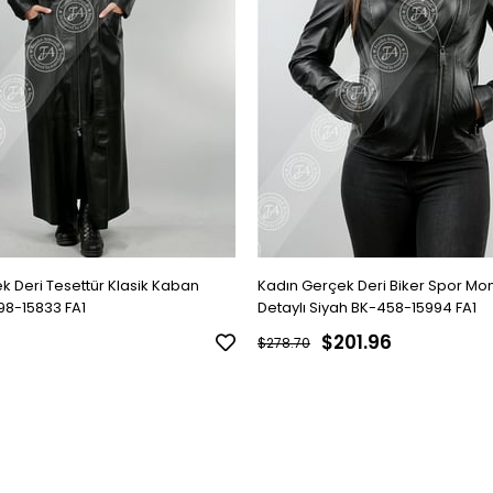
k Deri Tesettür Klasik Kaban
Kadın Gerçek Deri Biker Spor Mo
98-15833 FA1
Detaylı Siyah BK-458-15994 FA1
$201.96
$278.70