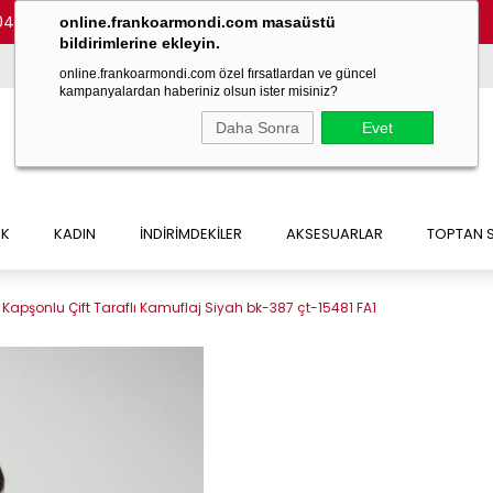
048)
online.frankoarmondi.com masaüstü
bildirimlerine ekleyin.
online.frankoarmondi.com özel fırsatlardan ve güncel
kampanyalardan haberiniz olsun ister misiniz?
Daha Sonra
Evet
EK
KADIN
İNDİRİMDEKİLER
AKSESUARLAR
TOPTAN S
 Kapşonlu Çift Taraflı Kamuflaj Siyah bk-387 çt-15481 FA1