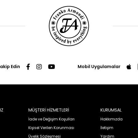
Takip Edin
Mobil Uygulamalar
IZ
MÜŞTERİ HİZMETLERİ
KURUMSAL
İade ve Değişim Koşulları
Hakkımızda
Kişisel Verilen Korunması
İletişim
Üyelik Sözleşmesi
Yardım