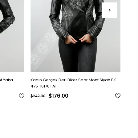
nt Yaka
Kadın Gerçek Deri Biker Spor Mont Siyah BK-
Kadın
475-16176 FA1
16250
$176.00
$242.88
$242.