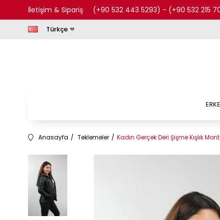
İletişim & Sipariş
(+90 532 443 5293)
-
(+90 532 215 7
Türkçe
ERK
Anasayfa
Teklemeler
Kadın Gerçek Deri Şişme Kışlık Mont