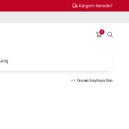
Kargom Nerede?
0
ATIŞ
< < Önceki Sayfaya Dön