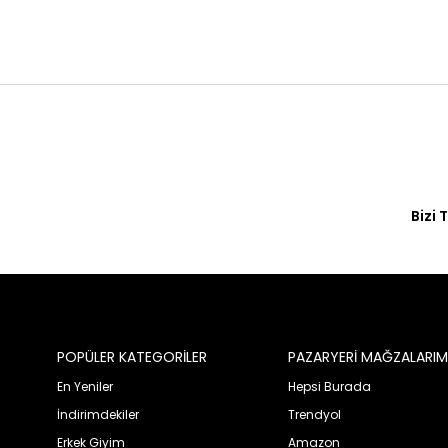
Bizi 
© 2020 Franko Armondi- Tüm hakları saklıdır.
POPÜLER KATEGORİLER
PAZARYERİ MAĞZALARIM
En Yeniler
Hepsi Burada
İndirimdekiler
Trendyol
Erkek Giyim
Amazon