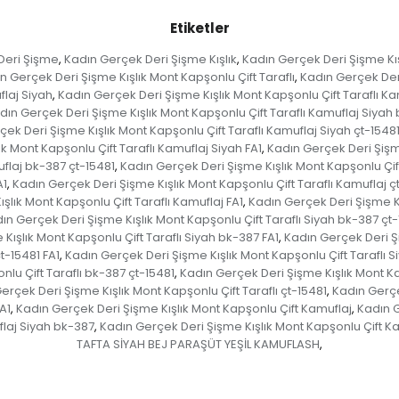
Etiketler
Deri Şişme
Kadın Gerçek Deri Şişme Kışlık
Kadın Gerçek Deri Şişme Kı
,
,
n Gerçek Deri Şişme Kışlık Mont Kapşonlu Çift Taraflı
Kadın Gerçek Deri
,
flaj Siyah
Kadın Gerçek Deri Şişme Kışlık Mont Kapşonlu Çift Taraflı K
,
dın Gerçek Deri Şişme Kışlık Mont Kapşonlu Çift Taraflı Kamuflaj Siyah 
ek Deri Şişme Kışlık Mont Kapşonlu Çift Taraflı Kamuflaj Siyah çt-1548
k Mont Kapşonlu Çift Taraflı Kamuflaj Siyah FA1
Kadın Gerçek Deri Şişme
,
uflaj bk-387 çt-15481
Kadın Gerçek Deri Şişme Kışlık Mont Kapşonlu Çift
,
A1
Kadın Gerçek Deri Şişme Kışlık Mont Kapşonlu Çift Taraflı Kamuflaj ç
,
şlık Mont Kapşonlu Çift Taraflı Kamuflaj FA1
Kadın Gerçek Deri Şişme Kı
,
ın Gerçek Deri Şişme Kışlık Mont Kapşonlu Çift Taraflı Siyah bk-387 çt
Kışlık Mont Kapşonlu Çift Taraflı Siyah bk-387 FA1
Kadın Gerçek Deri Şi
,
t-15481 FA1
Kadın Gerçek Deri Şişme Kışlık Mont Kapşonlu Çift Taraflı S
,
lu Çift Taraflı bk-387 çt-15481
Kadın Gerçek Deri Şişme Kışlık Mont Ka
,
erçek Deri Şişme Kışlık Mont Kapşonlu Çift Taraflı çt-15481
Kadın Gerçek
,
A1
Kadın Gerçek Deri Şişme Kışlık Mont Kapşonlu Çift Kamuflaj
Kadın G
,
,
flaj Siyah bk-387
Kadın Gerçek Deri Şişme Kışlık Mont Kapşonlu Çift Ka
,
TAFTA SİYAH BEJ PARAŞÜT YEŞİL KAMUFLASH
,