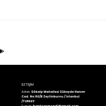
İLETİŞİM
Adres:
Gökalp Mahallesi Zübeyde Hanım
Cad. No:50/B Zeytinburnu / İstanbul
/TURKEY
E-mail:
frankoarmondi@gmail.com