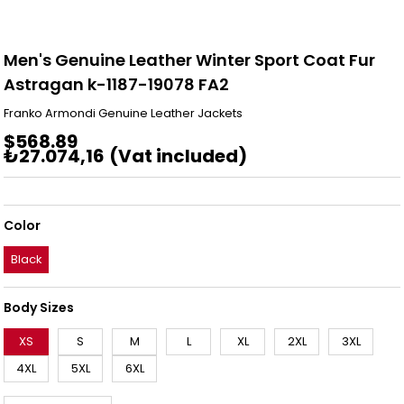
Men's Genuine Leather Winter Sport Coat Fur
Astragan k-1187-19078 FA2
Franko Armondi Genuine Leather Jackets
$568.89
₺27.074,16
(Vat included)
Color
Black
Body Sizes
XS
S
M
L
XL
2XL
3XL
4XL
5XL
6XL