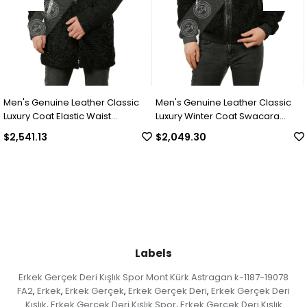
Men's Genuine Leather Classic
Men's Genuine Leather Classic
Luxury Coat Elastic Waist
Luxury Winter Coat Swacara
Complete Swacara Python Black
Collar Alpaca Astrakhan
$2,541.13
$2,049.30
KLJ-1022-18481 FA1
Underwear Python Black U-974-
18494 FA1
Labels
Erkek Gerçek Deri Kışlık Spor Mont Kürk Astragan k-1187-19078
FA2
Erkek
Erkek Gerçek
Erkek Gerçek Deri
Erkek Gerçek Deri
,
,
,
,
Kışlık
Erkek Gerçek Deri Kışlık Spor
Erkek Gerçek Deri Kışlık
,
,