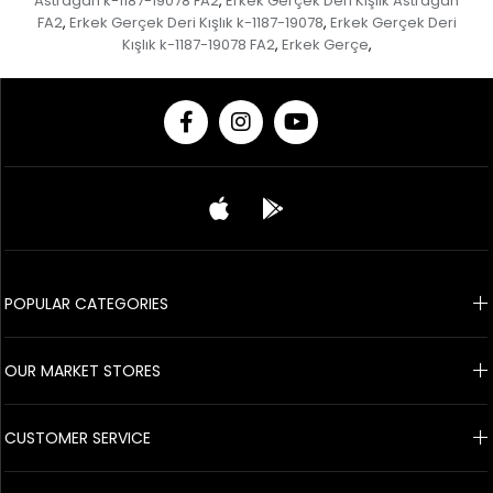
Astragan k-1187-19078 FA2
Erkek Gerçek Deri Kışlık Astragan
,
FA2
Erkek Gerçek Deri Kışlık k-1187-19078
Erkek Gerçek Deri
,
,
Kışlık k-1187-19078 FA2
Erkek Gerçe
,
,
© 2020 Franko Armondi- All rights reserved.
POPULAR CATEGORIES
OUR MARKET STORES
CUSTOMER SERVICE