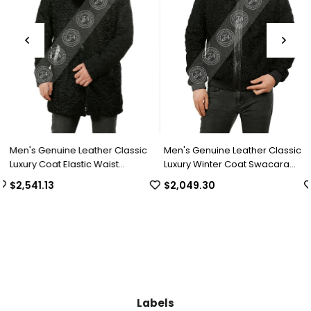
Men's Genuine Leather Classic
Men's Genuine Leather Classic
Luxury Coat Elastic Waist
Luxury Winter Coat Swacara
Complete Swacara Python Black
Collar Alpaca Astrakhan
$2,541.13
$2,049.30
KLJ-1022-18481 FA1
Underwear Python Black U-974-
18494 FA1
Labels