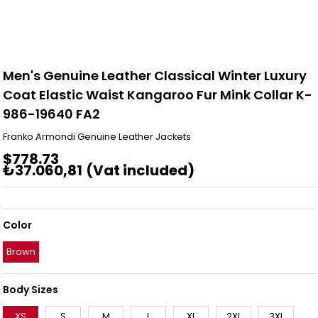
Men's Genuine Leather Classical Winter Luxury
Coat Elastic Waist Kangaroo Fur Mink Collar K-
986-19640 FA2
Franko Armondi Genuine Leather Jackets
$778.73
₺37.060,81
(Vat included)
Color
Brown
Body Sizes
XS
S
M
L
XL
2XL
3XL