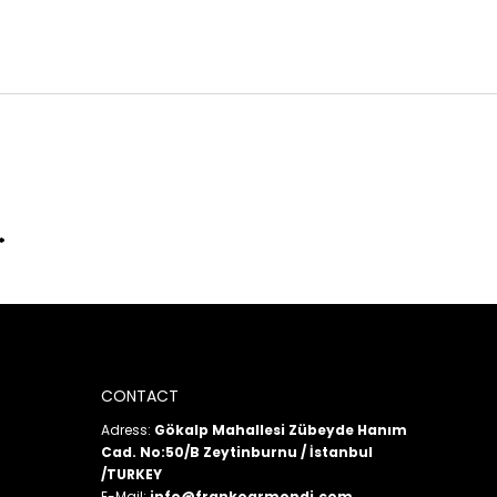
CONTACT
Adress:
Gökalp Mahallesi Zübeyde Hanım
Cad. No:50/B Zeytinburnu / İstanbul
/TURKEY
E-Mail:
info@frankoarmondi.com