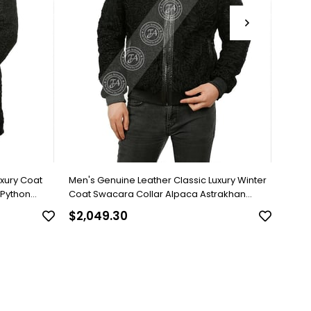
uxury Coat
Men's Genuine Leather Classic Luxury Winter
Men's
 Python
Coat Swacara Collar Alpaca Astrakhan
Brown
Underwear Python Black U-974-18494 FA1
$2,049.30
$818