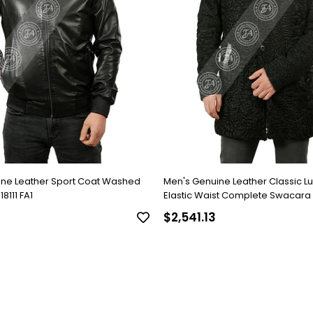
ine Leather Sport Coat Washed
Men's Genuine Leather Classic L
8111 FA1
Elastic Waist Complete Swacara
Black KLJ-1022-18481 FA1
$2,541.13