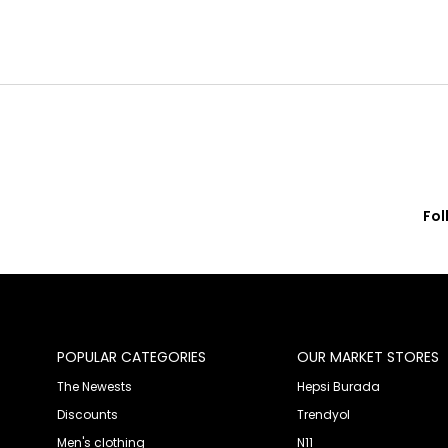
Fol
© 2020 Franko Armondi- All rights reserved.
POPULAR CATEGORIES
OUR MARKET STORES
The Newests
Hepsi Burada
Discounts
Trendyol
Men's clothing
N11