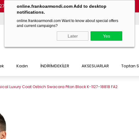
27 54)
-
(+90 532 215 7047)
-
(+90 532 215 7048)
online.frankoarmondi.com Add to desktop
notifications.
online.frankoarmondi.com Want to know about special offers
and current campaigns?
Later
Yes
ek
Kadın
İNDİRİMDEKİLER
AKSESUARLAR
Toptan S
ical Luxury Coat Ostrich Swacara Piton Black K-1127-18818 FA2