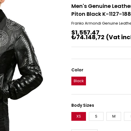
Men's Genuine Leather
Piton Black K-1127-18
Franko Armondi Genuine Leathe
$1,557.47
₺74.148,72
(Vat in
Color
Black
Body Sizes
XS
S
M