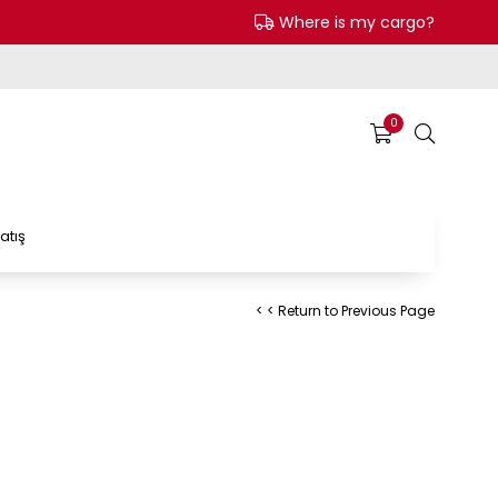
Where is my cargo?
0
atış
< < Return to Previous Page