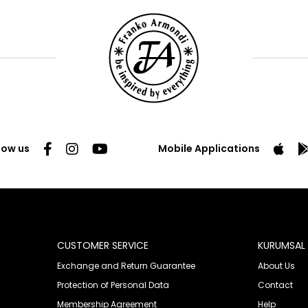
low us
Mobile Applications
CUSTOMER SERVICE
KURUMSAL
Exchange and Return Guarantee
About Us
Protection of Personal Data
Contact
Membership Agreement
Help