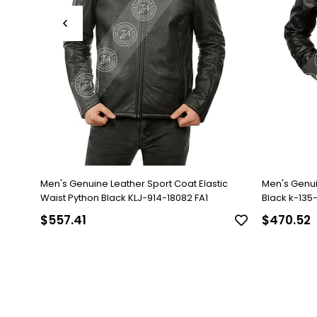
Men's Genuine Leather Sport Coat Elastic
Men's Genu
Waist Python Black KLJ-914-18082 FA1
Black k-135-1
$557.41
$470.52