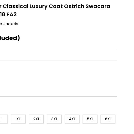
 Classical Luxury Coat Ostrich Swacara
818 FA2
r Jackets
cluded)
L
XL
2XL
3XL
4XL
5XL
6XL