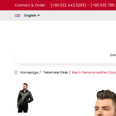
Contact & Order
(+90 532 443 5293)
-
(+90 532 786 
English
Erk
Homepage
Teklemeler Erkek
Men's Genuine Leather Class