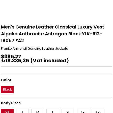
Men's Genuine Leather Classical Luxury Vest
Alpaka Anthracite Astragan Black YLK-912-
18057 FA2
Franko Armondi Genuine Leather Jackets
$385.27
₺18.335,35
(Vat included)
Color
Black
Body Sizes
XS
S
M
L
XL
2XL
3XL