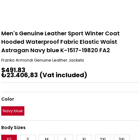
Men's Genuine Leather Sport Winter Coat
Hooded Waterproof Fabric Elastic Waist
Astragan Navy blue K-1517-19820 FA2
Franko Armondi Genuine Leather Jackets
$491.83
₺23.406,83
(Vat included)
Color
Navy blue
Body Sizes
XS
S
M
L
XL
2XL
3XL