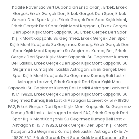
Kadife Rover Lacivert Dupond Gri Enza Oranj
Erkek
Erkek
,
,
Gerçek
Erkek Gerçek Deri
Erkek Gerçek Deri Spor
Erkek
,
,
,
Gerçek Deri Spor Kışlık
Erkek Gerçek Deri Spor Kışlık Mont
,
,
Erkek Gerçek Deri Spor Kışlık Mont Kapşonlu
Erkek Gerçek
,
Deri Spor Kışlık Mont Kapşonlu Su
Erkek Gerçek Deri Spor
,
Kışlık Mont Kapşonlu Su Geçirmez
Erkek Gerçek Deri Spor
,
Kışlık Mont Kapşonlu Su Geçirmez Kumaş
Erkek Gerçek Deri
,
Spor Kışlık Mont Kapşonlu Su Geçirmez Kumaş Beli
Erkek
,
Gerçek Deri Spor Kışlık Mont Kapşonlu Su Geçirmez Kumaş
Beli Lastikli
Erkek Gerçek Deri Spor Kışlık Mont Kapşonlu Su
,
Geçirmez Kumaş Beli Lastikli Astragan
Erkek Gerçek Deri
,
Spor Kışlık Mont Kapşonlu Su Geçirmez Kumaş Beli Lastikli
Astragan Lacivert
Erkek Gerçek Deri Spor Kışlık Mont
,
Kapşonlu Su Geçirmez Kumaş Beli Lastikli Astragan Lacivert K-
1517-19820
Erkek Gerçek Deri Spor Kışlık Mont Kapşonlu Su
,
Geçirmez Kumaş Beli Lastikli Astragan Lacivert K-1517-19820
FA2
Erkek Gerçek Deri Spor Kışlık Mont Kapşonlu Su Geçirmez
,
Kumaş Beli Lastikli Astragan Lacivert FA2
Erkek Gerçek Deri
,
Spor Kışlık Mont Kapşonlu Su Geçirmez Kumaş Beli Lastikli
Astragan K-1517-19820
Erkek Gerçek Deri Spor Kışlık Mont
,
Kapşonlu Su Geçirmez Kumaş Beli Lastikli Astragan K-1517-
19820 FA2
Erkek Gerçek Deri Spor Kışlık Mont Kapşonlu Su
,