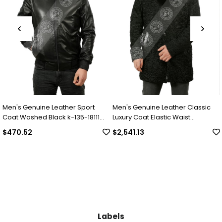
Sport
Men's Genuine Leather Classic
Men's Genuine Leather C
-18111
Luxury Coat Elastic Waist
Luxury Winter Coat Swac
Complete Swacara Python Black
Collar Alpaca Astrakhan
$2,541.13
$2,049.30
KLJ-1022-18481 FA1
Underwear Python Black
18494 FA1
Labels